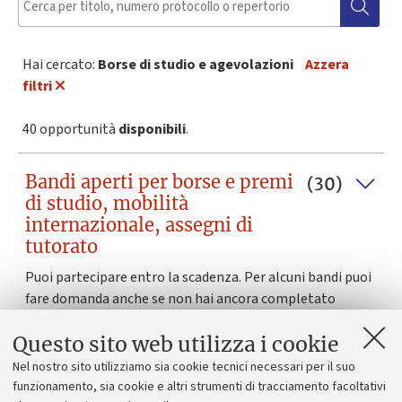
Hai cercato:
Borse di studio e agevolazioni
Azzera
filtri
40 opportunità
disponibili
.
Bandi aperti per borse e premi
(30)
di studio, mobilità
internazionale, assegni di
tutorato
Puoi partecipare entro la scadenza. Per alcuni bandi puoi
fare domanda anche se non hai ancora completato
l'iscrizione all'università.
Questo sito web utilizza i cookie
Nel nostro sito utilizziamo sia cookie tecnici necessari per il suo
Prossimi bandi in uscita
(10)
funzionamento, sia cookie e altri strumenti di tracciamento facoltativi