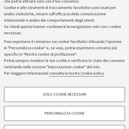
che potrai attivare solo con il tuo consenso.
Scopri le opportunità che ti interessano e prendi nota del
Cookie e altri strumenti di tracciamento facoltativi sono usati per
periodo in cui saranno disponibili.
analisi statistiche, misure sull'efficacia della comunicazione
istituzionale e analisi dei comportamenti degli utenti.
Se chiudi questo banner continuerai la navigazione solo con i cookie
necessari.
Puoi esprimere il consenso sui cookie facoltativi attivando l'opzione
in "Personalizza cookie" e, se vuoi, potrai esprimere consensi più
specifici in "Mostra cookie di profilazione".
Potrai sempre rivedere le tue scelte e verificare lo stato dei consensi
rientrando nella sezione "Impostazione cookie" del sito.
Privacy
Per maggiori informazioni
consulta la nostra Cookie policy
.
Note legali
Amministrazione trasparente
NormAteneo
SOLO COOKIE NECESSARI
Albo online
COOKIE DI PROFILAZIONE - FACOLTATIVI
Impostazioni Cookie
Si tratta di cookie utilizzati per analizzare le caratteristiche della navigazione
PERSONALIZZA COOKIE
degli utenti, creare profili in base al loro comportamento sul sito, per analisi
di marketing.
©Copyright 2024 - ALMA MATER STUDIORUM - Università di
Mostra cookie di profilazione