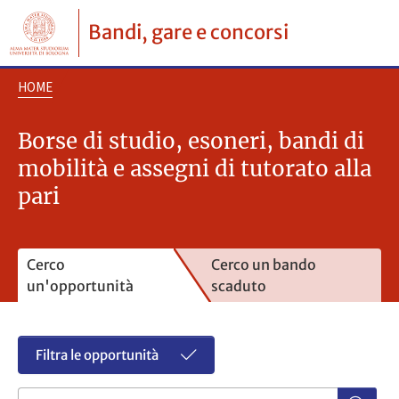
Bandi, gare e concorsi
HOME
Borse di studio, esoneri, bandi di
mobilità e assegni di tutorato alla
pari
Cerco
Cerco un bando
un'opportunità
scaduto
Filtra le opportunità