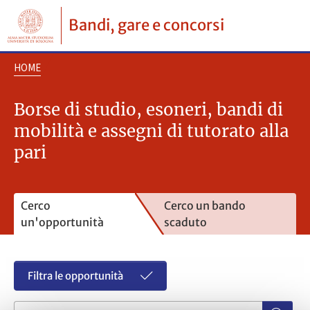
Bandi, gare e concorsi
HOME
Borse di studio, esoneri, bandi di
mobilità e assegni di tutorato alla
pari
Cerco
Cerco un bando
un'opportunità
scaduto
Filtra le opportunità