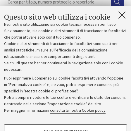
Questo sito web utilizza i cookie
Hai cercato:
Borse di studio e agevolazioni
;
Studio al
Nel nostro sito utilizziamo sia cookie tecnici necessari per il suo
primo anno
;
Laurea magistrale
;
Corso Matematica -
funzionamento, sia cookie e altri strumenti di tracciamento facoltativi
LM - Bologna
;
Specifici da bando
;
Dipartimento di
che potrai attivare solo con il tuo consenso.
Matematica
Azzera filtri
Cookie e altri strumenti di tracciamento facoltativi sono usati per
analisi statistiche, misure sull'efficacia della comunicazione
Non ci sono opportunità
disponibili
.
istituzionale e analisi dei comportamenti degli utenti.
Se chiudi questo banner continuerai la navigazione solo con i cookie
Prova a ripetere la ricerca selezionando altri parametri.
necessari.
Puoi esprimere il consenso sui cookie facoltativi attivando l'opzione
in "Personalizza cookie" e, se vuoi, potrai esprimere consensi più
specifici in "Mostra cookie di profilazione".
Potrai sempre rivedere le tue scelte e verificare lo stato dei consensi
rientrando nella sezione "Impostazione cookie" del sito.
Privacy
Per maggiori informazioni
consulta la nostra Cookie policy
.
Note legali
Amministrazione trasparente
NormAteneo