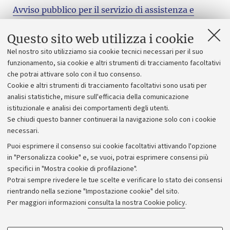
Avviso pubblico per il servizio di assistenza e
consulenza fiscale per la compilazione e
presentazione della dichiarazione dei redditi a
Questo sito web utilizza i cookie
tariffe agevolate – Modello 730 ai dipendenti e ai
Nel nostro sito utilizziamo sia cookie tecnici necessari per il suo
funzionamento, sia cookie e altri strumenti di tracciamento facoltativi
titolari di contratto di lavoro autonomo di
che potrai attivare solo con il tuo consenso.
ciascuna sede dell’Ateneo: Bologna, Cesena, Forlì,
Cookie e altri strumenti di tracciamento facoltativi sono usati per
Ravenna e Rimini
analisi statistiche, misure sull'efficacia della comunicazione
Scadenza: 21 gennaio 2034
istituzionale e analisi dei comportamenti degli utenti.
Se chiudi questo banner continuerai la navigazione solo con i cookie
necessari.
Puoi esprimere il consenso sui cookie facoltativi attivando l'opzione
in "Personalizza cookie" e, se vuoi, potrai esprimere consensi più
specifici in "Mostra cookie di profilazione".
Potrai sempre rivedere le tue scelte e verificare lo stato dei consensi
rientrando nella sezione "Impostazione cookie" del sito.
Privacy
Per maggiori informazioni
consulta la nostra Cookie policy
.
Note legali
Amministrazione trasparente
NormAteneo