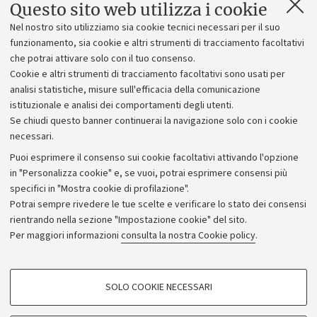
Potrebbe interessarti anche
Questo sito web utilizza i cookie
Nel nostro sito utilizziamo sia cookie tecnici necessari per il suo
Come diventare collaboratore ed esperto
funzionamento, sia cookie e altri strumenti di tracciamento facoltativi
linguistico
che potrai attivare solo con il tuo consenso.
Descrizione della figura del collaboratore ed
Cookie e altri strumenti di tracciamento facoltativi sono usati per
esperto linguistico, requisiti e modalità per
analisi statistiche, misure sull'efficacia della comunicazione
partecipare alle selezioni.
istituzionale e analisi dei comportamenti degli utenti.
Se chiudi questo banner continuerai la navigazione solo con i cookie
necessari.
Puoi esprimere il consenso sui cookie facoltativi attivando l'opzione
in "Personalizza cookie" e, se vuoi, potrai esprimere consensi più
specifici in "Mostra cookie di profilazione".
Potrai sempre rivedere le tue scelte e verificare lo stato dei consensi
rientrando nella sezione "Impostazione cookie" del sito.
Privacy
Per maggiori informazioni
consulta la nostra Cookie policy
.
Note legali
Amministrazione trasparente
NormAteneo
SOLO COOKIE NECESSARI
Albo online
COOKIE DI PROFILAZIONE - FACOLTATIVI
Impostazioni Cookie