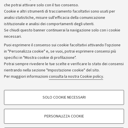
Hai cercato:
Dipartimento di Informatica - Scienza e
che potrai attivare solo con il tuo consenso.
Ingegneria
Azzera filtri
Cookie e altri strumenti di tracciamento facoltativi sono usati per
analisi statistiche, misure sull'efficacia della comunicazione
Non ci sono bandi
aperti
.
istituzionale e analisi dei comportamenti degli utenti.
Se chiudi questo banner continuerai la navigazione solo con i cookie
Prova a ripetere la ricerca selezionando altri parametri.
necessari.
Puoi esprimere il consenso sui cookie facoltativi attivando l'opzione
in "Personalizza cookie" e, se vuoi, potrai esprimere consensi più
specifici in "Mostra cookie di profilazione".
Potrai sempre rivedere le tue scelte e verificare lo stato dei consensi
rientrando nella sezione "Impostazione cookie" del sito.
Privacy
Per maggiori informazioni
consulta la nostra Cookie policy
.
Note legali
Amministrazione trasparente
NormAteneo
SOLO COOKIE NECESSARI
Albo online
COOKIE DI PROFILAZIONE - FACOLTATIVI
Impostazioni Cookie
Si tratta di cookie utilizzati per analizzare le caratteristiche della navigazione
PERSONALIZZA COOKIE
degli utenti, creare profili in base al loro comportamento sul sito, per analisi
di marketing.
©Copyright 2024 - ALMA MATER STUDIORUM - Università di