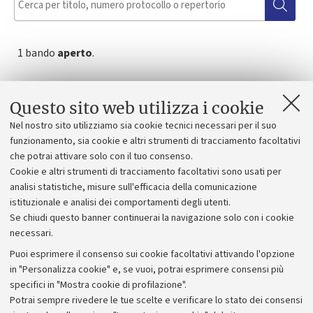
1 bando
aperto
.
Avviso di selezione per studiosi "a rischio"
nell'ambito della misura di Ateneo "Scholars at
Questo sito web utilizza i cookie
Risk"anno 2026, per attività di ricerca dal titolo
Nel nostro sito utilizziamo sia cookie tecnici necessari per il suo
funzionamento, sia cookie e altri strumenti di tracciamento facoltativi
“Translations, Censorship, and Comparisons: The
che potrai attivare solo con il tuo consenso.
Problematical and Challenging Reception of
Cookie e altri strumenti di tracciamento facoltativi sono usati per
Dante’s Comedy in the Arabian World”
analisi statistiche, misure sull'efficacia della comunicazione
Scadenza: 10 settembre 2026, 23:55
istituzionale e analisi dei comportamenti degli utenti.
Se chiudi questo banner continuerai la navigazione solo con i cookie
necessari.
Puoi esprimere il consenso sui cookie facoltativi attivando l'opzione
in "Personalizza cookie" e, se vuoi, potrai esprimere consensi più
specifici in "Mostra cookie di profilazione".
Potrai sempre rivedere le tue scelte e verificare lo stato dei consensi