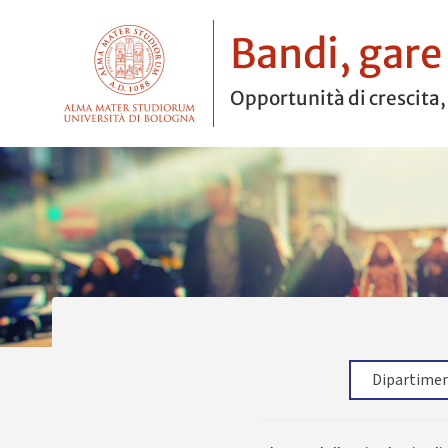
Bandi, gare
Opportunità di crescita,
Filtra le tipologie di bando per struttura Tutte le strutture Advanced Research Center on Electronic System "Ercole De Castro" AFORM - Settore Dottorato di ricerca Amministrazione generale Azienda Agraria Biblioteca Universitaria di Bologna - BUB Campus di Cesena Campus di Forlì Campus di Ravenna Campus di Rimini Centre for Teaching and Learning - CTL Centro di Ateneo per la tutela e promozione della salute e sicurezza Centro di Ricerca e Formazione sul Settore Pubblico Centro di Ricerca Interdipartimentale Alma Mater Research Institute For Human-Centered Artificial Intelligence Centro Interdipartimentale di Ricerca in Storia del Diritto, Filosofia e Sociologia del Diritto e Informatica Giuridica "A. Gaudenzi e G. Fassò" Centro Interdipartimentale di Ricerca per le Scienze Ambientali Centro Interdipartimentale Alma Mater Institute on Healthy Planet (Alma Healthy Planet) Centro Interdipartimentale Alma Mater Research Institute on Global Challenges and Climate Change - Alma Climate Centro Laboratori didattica chimica – CILDIC Centro Linguistico d'Ateneo CLA Centro Studi Avanzati sul Turismo CIRI Aerospaziale – Aerospace CIRI Agroalimentare CIRI Edilizia e Costruzioni CIRI Fonti Rinnovabili, Ambiente, Mare ed Energia CIRI Meccanica Avanzata e dei Materiali CIRI Scienze della Vita e Tecnologie per la Salute CIRI Tecnologie dell'informazione e della comunicazione Collegio superiore Dipartimento delle Arti Dipartimento di Architettura Dipartimento di Beni culturali Dipartimento di Chimica «Giacomo Ciamician» Dipartimento di Chimica industriale "Toso Montanari" Dipartimento di Farmacia e Biotecnologie Dipartimento di Filologia classica e Italianistica Dipartimento di Filosofia Dipartimento di Fisica e Astronomia “Augusto Righi” Dipartimento di Informatica - Scienza e Ingegneria Dipartimento di Ingegneria dell'Energia elettrica e dell'Informazione «Guglielmo Marconi» Dipartimento di Ingegneria civile, chimica, ambientale e dei Materiali Dipartimento di Ingegneria industriale Dipartimento di Interpretazione e Traduzione Dipartimento di Lingue, Letterature e Culture moderne Dipartimento di Matematica Dipartimento di Medicina specialistica, diagnostica e sperimentale Dipartimento di Psicologia "Renzo Canestrari" Dipartimento di Scienze aziendali Dipartimento di Scienze biologiche, geologiche e ambientali Dipartimento di Scienze biomediche e neuromotorie Dipartimento di Scienze dell'Educazione «Giovanni Maria Bertin» Dipartimento di Scienze e Tecnologie agro-alimentari Dipartimento di Scienze economiche Dipartimento di Scienze giuridiche Dipartimento di Scienze mediche veterinarie Dipartimento di Scienze mediche e
Dipartiment