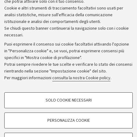
che potrai attivare solo con il tuo consenso.
Cookie e altri strumenti di tracciamento facoltativi sono usati per
Attachment
analisi statistiche, misure sull'efficacia della comunicazione
istituzionale e analisi dei comportamenti degli utenti.
Se chiudi questo banner continuerai la navigazione solo con i cookie
necessari.
Puoi esprimere il consenso sui cookie facoltativi attivando l'opzione
in "Personalizza cookie" e, se vuoi, potrai esprimere consensi più
specifici in "Mostra cookie di profilazione".
Potrai sempre rivedere le tue scelte e verificare lo stato dei consensi
rientrando nella sezione "Impostazione cookie" del sito.
Privacy
Per maggiori informazioni
consulta la nostra Cookie policy
.
Note legali
Amministrazione trasparente
NormAteneo
SOLO COOKIE NECESSARI
Albo online
COOKIE DI PROFILAZIONE - FACOLTATIVI
Impostazioni Cookie
Si tratta di cookie utilizzati per analizzare le caratteristiche della navigazione
PERSONALIZZA COOKIE
degli utenti, creare profili in base al loro comportamento sul sito, per analisi
di marketing.
©Copyright 2024 - ALMA MATER STUDIORUM - Università di
Mostra cookie di profilazione