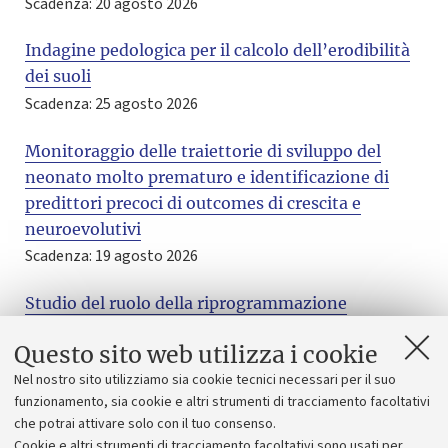
Scadenza: 20 agosto 2026
Indagine pedologica per il calcolo dell’erodibilità
dei suoli
Scadenza: 25 agosto 2026
Monitoraggio delle traiettorie di sviluppo del
neonato molto prematuro e identificazione di
predittori precoci di outcomes di crescita e
neuroevolutivi
Scadenza: 19 agosto 2026
Studio del ruolo della riprogrammazione
metabolica nella resistenza al lenvatinib in
Questo sito web utilizza i cookie
modelli preclinici di HCC
Nel nostro sito utilizziamo sia cookie tecnici necessari per il suo
Scadenza: 01 settembre 2026
funzionamento, sia cookie e altri strumenti di tracciamento facoltativi
che potrai attivare solo con il tuo consenso.
Estrazione e caratterizzazione mediante LC-UV e
Cookie e altri strumenti di tracciamento facoltativi sono usati per