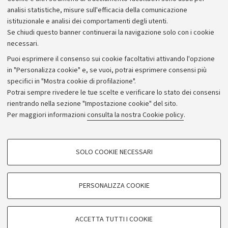
LC-MS di Tassolo e derivati da campioni vegetali
analisi statistiche, misure sull'efficacia della comunicazione
Scadenza: 24 agosto 2026
istituzionale e analisi dei comportamenti degli utenti.
Se chiudi questo banner continuerai la navigazione solo con i cookie
necessari.
Puoi esprimere il consenso sui cookie facoltativi attivando l'opzione
in "Personalizza cookie" e, se vuoi, potrai esprimere consensi più
specifici in "Mostra cookie di profilazione".
Potrai sempre rivedere le tue scelte e verificare lo stato dei consensi
rientrando nella sezione "Impostazione cookie" del sito.
Privacy
Per maggiori informazioni
consulta la nostra Cookie policy
.
Note legali
Amministrazione trasparente
NormAteneo
SOLO COOKIE NECESSARI
Albo online
COOKIE DI PROFILAZIONE - FACOLTATIVI
Impostazioni Cookie
Si tratta di cookie utilizzati per analizzare le caratteristiche della navigazione
PERSONALIZZA COOKIE
degli utenti, creare profili in base al loro comportamento sul sito, per analisi
di marketing.
©Copyright 2024 - ALMA MATER STUDIORUM - Università di
Mostra cookie di profilazione
Bologna - Via Zamboni, 33 - 40126 Bologna - PI: 01131710376 -
ACCETTA TUTTI I COOKIE
CF: 80007010376