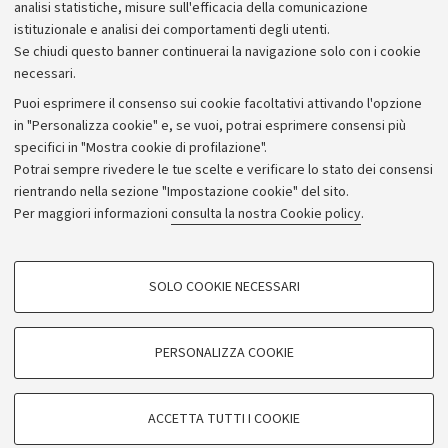
analisi statistiche, misure sull'efficacia della comunicazione
istituzionale e analisi dei comportamenti degli utenti.
Se chiudi questo banner continuerai la navigazione solo con i cookie
necessari.
Puoi esprimere il consenso sui cookie facoltativi attivando l'opzione
in "Personalizza cookie" e, se vuoi, potrai esprimere consensi più
specifici in "Mostra cookie di profilazione".
Potrai sempre rivedere le tue scelte e verificare lo stato dei consensi
rientrando nella sezione "Impostazione cookie" del sito.
Privacy
Per maggiori informazioni
consulta la nostra Cookie policy
.
Note legali
Amministrazione trasparente
NormAteneo
SOLO COOKIE NECESSARI
Albo online
COOKIE DI PROFILAZIONE - FACOLTATIVI
Impostazioni Cookie
Si tratta di cookie utilizzati per analizzare le caratteristiche della navigazione
PERSONALIZZA COOKIE
degli utenti, creare profili in base al loro comportamento sul sito, per analisi
di marketing.
©Copyright 2024 - ALMA MATER STUDIORUM - Università di
Mostra cookie di profilazione
Bologna - Via Zamboni, 33 - 40126 Bologna - PI: 01131710376 -
ACCETTA TUTTI I COOKIE
CF: 80007010376
Google/Youtube Video