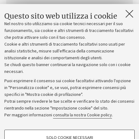
Questo sito web utilizza i cookie
Call for applications
Nel nostro sito utilizziamo sia cookie tecnici necessari per il suo
funzionamento, sia cookie e altri strumenti di tracciamento facoltativi
Call for applications
che potrai attivare solo con il tuo consenso.
Cookie e altri strumenti di tracciamento facoltativi sono usati per
Attachment
analisi statistiche, misure sull'efficacia della comunicazione
istituzionale e analisi dei comportamenti degli utenti.
Se chiudi questo banner continuerai la navigazione solo con i cookie
necessari.
Puoi esprimere il consenso sui cookie facoltativi attivando l'opzione
in "Personalizza cookie" e, se vuoi, potrai esprimere consensi più
specifici in "Mostra cookie di profilazione".
Potrai sempre rivedere le tue scelte e verificare lo stato dei consensi
rientrando nella sezione "Impostazione cookie" del sito.
Privacy
Per maggiori informazioni
consulta la nostra Cookie policy
.
Note legali
Amministrazione trasparente
NormAteneo
SOLO COOKIE NECESSARI
Albo online