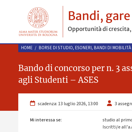
Bandi, gare
Opportunità di crescita,
HOME
/
BORSE DI STUDIO, ESONERI, BANDI DI MOBILITÀ
Bando di concorso per n. 3 ass
agli Studenti – ASES
scadenza: 13 luglio 2026, 13:00
3 assegni
Mi interessa se:
studio al prim
Iscritti/e all'