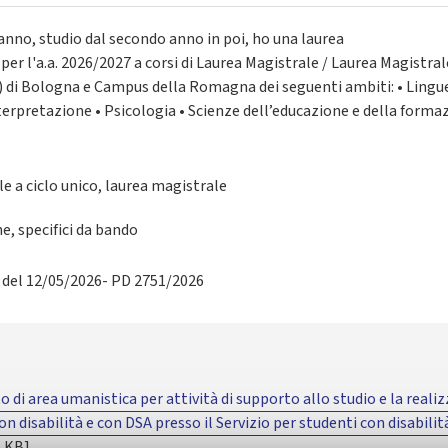
anno, studio dal secondo anno in poi, ho una laurea
i per l'a.a. 2026/2027 a corsi di Laurea Magistrale / Laurea Magistral
i) di Bologna e Campus della Romagna dei seguenti ambiti: • Lingue
erpretazione • Psicologia • Scienze dell’educazione e della formaz
e a ciclo unico, laurea magistrale
ne, specifici da bando
1 del 12/05/2026- PD 2751/2026
o di area umanistica per attività di supporto allo studio e la reali
n disabilità e con DSA presso il Servizio per studenti con disabilit
5 KB]