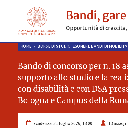
Bandi, gare
Opportunità di crescita,
HOME
/
BORSE DI STUDIO, ESONERI, BANDI DI MOBILITÀ
Bando di concorso per n. 18 as
supporto allo studio e la real
con disabilità e con DSA press
Bologna e Campus della Ro
scadenza: 31 luglio 2026, 13:00
18 assegn