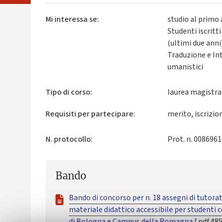
Mi interessa se:
studio al primo 
Studenti iscritt
(ultimi due ann
Traduzione e Int
umanistici
Tipo di corso:
laurea magistral
Requisiti per partecipare:
merito, iscrizio
N. protocollo:
Prot. n. 008696
Bando
Bando di concorso per n. 18 assegni di tutorat
materiale didattico accessibile per studenti co
di Bologna e Campus della Romagna
[.pdf 48