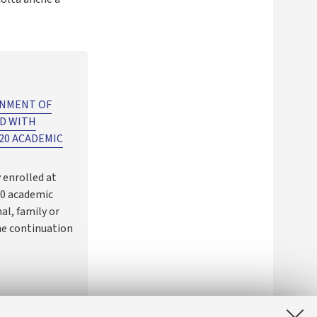
GNMENT OF
ED WITH
020 ACADEMIC
 enrolled at
20 academic
al, family or
he continuation
]
highlighting