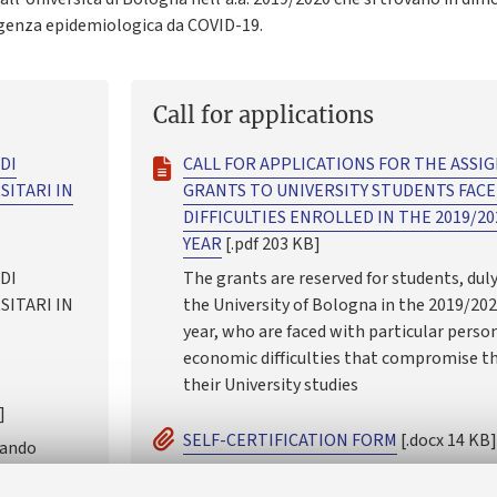
genza epidemiologica da COVID-19.
Call for applications
DI
CALL FOR APPLICATIONS FOR THE ASSI
SITARI IN
GRANTS TO UNIVERSITY STUDENTS FAC
DIFFICULTIES ENROLLED IN THE 2019/2
YEAR
[.pdf 203 KB]
DI
The grants are reserved for students, duly
SITARI IN
the University of Bologna in the 2019/20
year, who are faced with particular person
economic difficulties that compromise t
their University studies
]
SELF-CERTIFICATION FORM
[.docx 14 KB
ziando
sitaria
give details about the difficult situation 