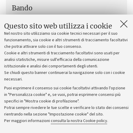
Bando
Bando di concorso per l’assegnazione di un
Questo sito web utilizza i cookie
Premio di laurea intitolato alla memoria del Prof.
Nel nostro sito utilizziamo sia cookie tecnici necessari per il suo
Franco Pannuti fondatore della Fondazione ANT
funzionamento, sia cookie e altri strumenti di tracciamento facoltativi
Italia Onlus (ANT) a favore di un/a laureato/a in
che potrai attivare solo con il tuo consenso.
Medicina e Chirurgia presso l’Università di
Cookie e altri strumenti di tracciamento facoltativi sono usati per
Bologna
[.pdf 280 KB]
analisi statistiche, misure sull'efficacia della comunicazione
istituzionale e analisi dei comportamenti degli utenti.
Se chiudi questo banner continuerai la navigazione solo con i cookie
necessari.
Puoi esprimere il consenso sui cookie facoltativi attivando l'opzione
in "Personalizza cookie" e, se vuoi, potrai esprimere consensi più
specifici in "Mostra cookie di profilazione".
Potrai sempre rivedere le tue scelte e verificare lo stato dei consensi
rientrando nella sezione "Impostazione cookie" del sito.
Privacy
Per maggiori informazioni
consulta la nostra Cookie policy
.
Note legali
Amministrazione trasparente