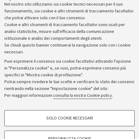
Nel nostro sito utilizziamo sia cookie tecnici necessari per il suo
funzionamento, sia cookie e altri strumenti di tracciamento facoltativi
che potrai attivare solo con il tuo consenso.
Tracce delle prove
Cookie e altri strumenti di tracciamento facoltativi sono usati per
analisi statistiche, misure sull'efficacia della comunicazione
La procedura non prevede prove
istituzionale e analisi dei comportamenti degli utenti.
Se chiudi questo banner continuerai la navigazione solo con i cookie
necessari.
Puoi esprimere il consenso sui cookie facoltativi attivando l'opzione
in "Personalizza cookie" e, se vuoi, potrai esprimere consensi più
specifici in "Mostra cookie di profilazione".
Potrai sempre rivedere le tue scelte e verificare lo stato dei consensi
rientrando nella sezione "Impostazione cookie" del sito.
Privacy
Per maggiori informazioni
consulta la nostra Cookie policy
.
Note legali
Amministrazione trasparente
NormAteneo
SOLO COOKIE NECESSARI
Albo online
COOKIE DI PROFILAZIONE - FACOLTATIVI
Impostazioni Cookie
Si tratta di cookie utilizzati per analizzare le caratteristiche della navigazione
PERSONALIZZA COOKIE