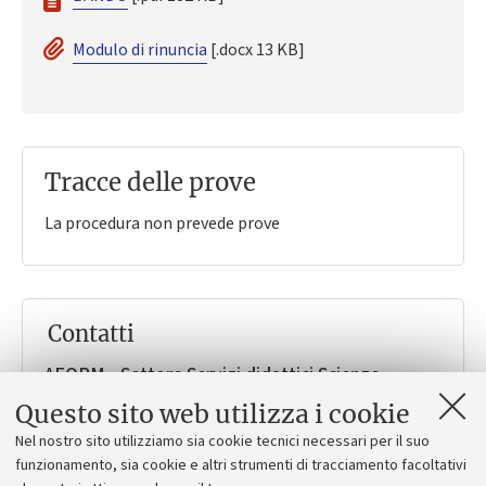
Modulo di rinuncia
[.docx 13 KB]
Tracce delle prove
La procedura non prevede prove
Contatti
AFORM - Settore Servizi didattici Scienze -
Navile
Questo sito web utilizza i cookie
Viale Berti Pichat 10
Bologna (BO)
Nel nostro sito utilizziamo sia cookie tecnici necessari per il suo
scienzenavile.didattica@unibo.it
funzionamento, sia cookie e altri strumenti di tracciamento facoltativi