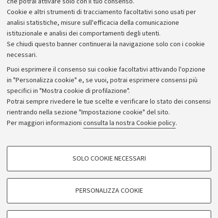
che potrai attivare solo con il tuo consenso.
Orario
Cookie e altri strumenti di tracciamento facoltativi sono usati per
dal lunedì al venerdì dalle ore 9,30 alle ore 13,00 - via mail
analisi statistiche, misure sull'efficacia della comunicazione
istituzionale e analisi dei comportamenti degli utenti.
Se chiudi questo banner continuerai la navigazione solo con i cookie
necessari.
Puoi esprimere il consenso sui cookie facoltativi attivando l'opzione
in "Personalizza cookie" e, se vuoi, potrai esprimere consensi più
specifici in "Mostra cookie di profilazione".
Potrai sempre rivedere le tue scelte e verificare lo stato dei consensi
rientrando nella sezione "Impostazione cookie" del sito.
Privacy
Per maggiori informazioni
consulta la nostra Cookie policy
.
Note legali
Amministrazione trasparente
NormAteneo
SOLO COOKIE NECESSARI
Albo online
COOKIE DI PROFILAZIONE - FACOLTATIVI
Impostazioni Cookie
Si tratta di cookie utilizzati per analizzare le caratteristiche della navigazione
PERSONALIZZA COOKIE
degli utenti, creare profili in base al loro comportamento sul sito, per analisi
di marketing.
©Copyright 2024 - ALMA MATER STUDIORUM - Università di
Mostra cookie di profilazione