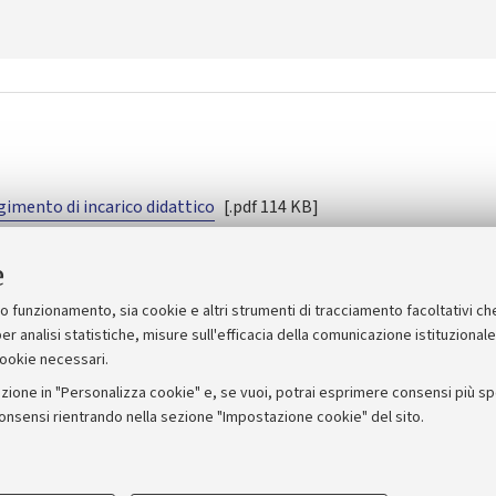
gimento di incarico didattico
[.pdf 114 KB]
to e associato [
[.pdf 166 KB]
e
df 317 KB]
suo funzionamento, sia cookie e altri strumenti di tracciamento facoltativi ch
er analisi statistiche, misure sull'efficacia della comunicazione istituzional
cookie necessari.
zione in "Personalizza cookie" e, se vuoi, potrai esprimere consensi più spec
consensi rientrando nella sezione "Impostazione cookie" del sito.
Amministrazione trasparente
NormAteneo
Albo on