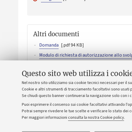
Altri documenti
Domanda
[.pdf 94 KB]
Modulo di richiesta di autorizzazione allo svol
Elenco dei corsi con Dipartimento di riferimen
Questo sito web utilizza i cooki
Nomina della Commissione di Valutazione
[.p
Nel nostro sito utilizziamo sia cookie tecnici necessari per il 
Cookie e altri strumenti di tracciamento facoltativi sono usati p
Se chiudi questo banner continuerai la navigazione solo con i 
Puoi esprimere il consenso sui cookie facoltativi attivando l'op
Potrai sempre rivedere le tue scelte e verificare lo stato dei 
Per maggiori informazioni
consulta la nostra Cookie policy
.
Privacy
Note legali