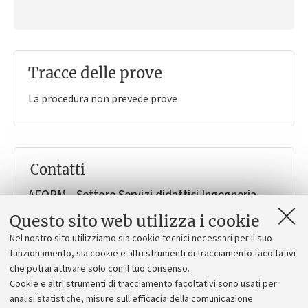
Tracce delle prove
La procedura non prevede prove
Contatti
AFORM - Settore Servizi didattici Ingegneria-
Architettura - Ufficio Servizi di supporto alla
Questo sito web utilizza i cookie
didattica e ai Corsi di Studio
Nel nostro sito utilizziamo sia cookie tecnici necessari per il suo
Supporto in merito agli scambi internazionali
funzionamento, sia cookie e altri strumenti di tracciamento facoltativi
Viale del Risorgimento 2
Bologna (BO)
che potrai attivare solo con il tuo consenso.
Cookie e altri strumenti di tracciamento facoltativi sono usati per
ingarc.internazionale.bo@unibo.it
analisi statistiche, misure sull'efficacia della comunicazione