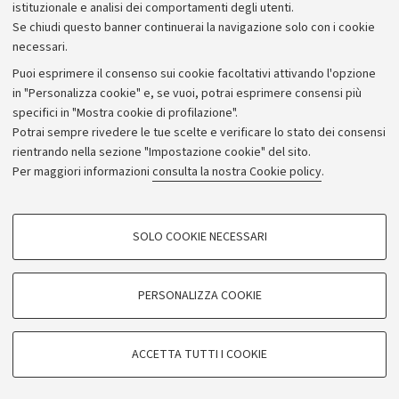
istituzionale e analisi dei comportamenti degli utenti.
Se chiudi questo banner continuerai la navigazione solo con i cookie
necessari.
Puoi esprimere il consenso sui cookie facoltativi attivando l'opzione
in "Personalizza cookie" e, se vuoi, potrai esprimere consensi più
specifici in "Mostra cookie di profilazione".
Potrai sempre rivedere le tue scelte e verificare lo stato dei consensi
rientrando nella sezione "Impostazione cookie" del sito.
Privacy
Per maggiori informazioni
consulta la nostra Cookie policy
.
Note legali
Amministrazione trasparente
NormAteneo
SOLO COOKIE NECESSARI
Albo online
COOKIE DI PROFILAZIONE - FACOLTATIVI
Impostazioni Cookie
Si tratta di cookie utilizzati per analizzare le caratteristiche della navigazione
PERSONALIZZA COOKIE
degli utenti, creare profili in base al loro comportamento sul sito, per analisi
di marketing.
©Copyright 2024 - ALMA MATER STUDIORUM - Università di
Mostra cookie di profilazione
Bologna - Via Zamboni, 33 - 40126 Bologna - PI: 01131710376 -
ACCETTA TUTTI I COOKIE
CF: 80007010376
Google/Youtube Video