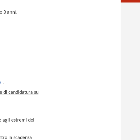
 3 anni.
e
.
e di candidatura su
 agli estremi del
ntro la scadenza