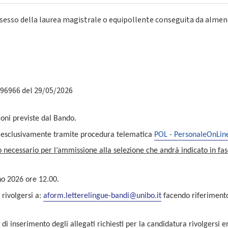
ssesso della laurea magistrale o equipollente conseguita da almeno
 96966 del 29/05/2026
ioni previste dal Bando.
a esclusivamente tramite procedura telematica
POL - PersonaleOnLin
o necessario per l’ammissione alla selezione che andrà indicato in fas
no 2026 ore 12.00.
rivolgersi a:
aform.letterelingue-bandi@unibo.it
facendo riferimento
i inserimento degli allegati richiesti per la candidatura rivolgersi e