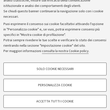
analisi statistiche, misure sull'efficacia della comunicazione
15/10/2024
[.pdf 895 KB]
istituzionale e analisi dei comportamenti degli utenti.
Se chiudi questo banner continuerai la navigazione solo con i cookie
necessari.
Puoi esprimere il consenso sui cookie facoltativi attivando l'opzione
in "Personalizza cookie" e, se vuoi, potrai esprimere consensi più
specifici in "Mostra cookie di profilazione".
Potrai sempre rivedere le tue scelte e verificare lo stato dei consensi
rientrando nella sezione "Impostazione cookie" del sito.
Privacy
Per maggiori informazioni
consulta la nostra Cookie policy
.
Note legali
Amministrazione trasparente
NormAteneo
SOLO COOKIE NECESSARI
Albo online
COOKIE DI PROFILAZIONE - FACOLTATIVI
Impostazioni Cookie
Si tratta di cookie utilizzati per analizzare le caratteristiche della navigazione
PERSONALIZZA COOKIE
degli utenti, creare profili in base al loro comportamento sul sito, per analisi
di marketing.
©Copyright 2024 - ALMA MATER STUDIORUM - Università di
Mostra cookie di profilazione
Bologna - Via Zamboni, 33 - 40126 Bologna - PI: 01131710376 -
ACCETTA TUTTI I COOKIE
CF: 80007010376
Google/Youtube Video