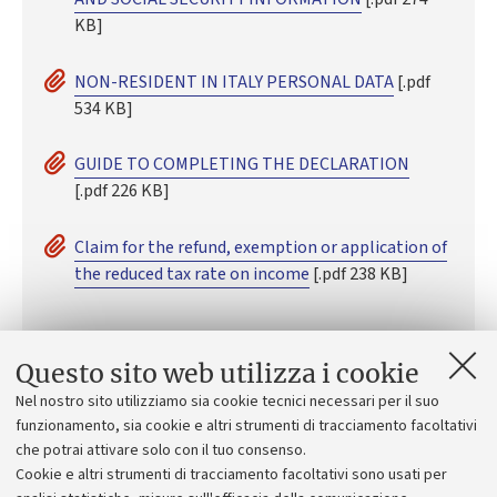
KB]
NON-RESIDENT IN ITALY PERSONAL DATA
[.pdf
534 KB]
GUIDE TO COMPLETING THE DECLARATION
[.pdf 226 KB]
Claim for the refund, exemption or application of
the reduced tax rate on income
[.pdf 238 KB]
Questo sito web utilizza i cookie
Nel nostro sito utilizziamo sia cookie tecnici necessari per il suo
Altri documenti
funzionamento, sia cookie e altri strumenti di tracciamento facoltativi
Disposizione Dirigenziale di nomina della
che potrai attivare solo con il tuo consenso.
Cookie e altri strumenti di tracciamento facoltativi sono usati per
Commissione giudicatrice Prot. n. 318381 del