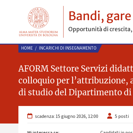
Bandi, gare
Opportunità di crescita,
HOME
/
INCARICHI DI INSEGNAMENTO
AFORM Settore Servizi didatti
colloquio per l’attribuzione, 
di studio del Dipartimento di 
scadenza: 15 giugno 2026, 12:00
5 posti
Mi interessa se:
Candidati in pos