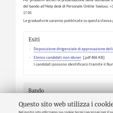
Per problemi tecnici di presentazione delle domande o d
del bando all’Help desk di Personale Online
Telefono:
+3
17.00.
Le graduatorie saranno pubblicate su questa stessa
Esiti
Disposizione dirigenziale di approvazione dell
Elenco candidati non idonei
[.pdf 466 KB]
I candidati possono identificarsi tramite il N
Bando
Bando per contratti di insegnamento Dip. Fil
Questo sito web utilizza i cooki
Nel nostro sito utilizziamo sia cookie tecnici necessari per il 