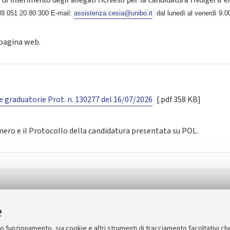
i inserimento degli allegati richiesti per la candidatura rivolgersi e
9 051 20 80 300 E-mail:
assistenza.cesia@unibo.it
dal lunedì al venerdì 9.0
 pagina web.
e graduatorie Prot. n. 130277 del 16/07/2026
[.pdf 358 KB]
umero e il Protocollo della candidatura presentata su POL.
osofia
[.pdf 480 KB]
e
suo funzionamento, sia cookie e altri strumenti di tracciamento facoltativi ch