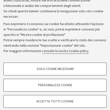
analisi statistiche, misure sull'efficacia della comunicazione
istituzionale e analisi dei comportamenti degli utenti.
Se chiudi questo banner continuerai la navigazione solo con i cookie
necessari.
Puoi esprimere il consenso sui cookie facoltativi attivando l'opzione
in "Personalizza cookie" e, se vuoi, potrai esprimere consensi più
specifici in "Mostra cookie di profilazione".
Potrai sempre rivedere le tue scelte e verificare lo stato dei consensi
rientrando nella sezione "Impostazione cookie" del sito.
Privacy
Per maggiori informazioni
consulta la nostra Cookie policy
.
Note legali
Amministrazione trasparente
NormAteneo
SOLO COOKIE NECESSARI
Albo online
COOKIE DI PROFILAZIONE - FACOLTATIVI
Impostazioni Cookie
Si tratta di cookie utilizzati per analizzare le caratteristiche della navigazione
PERSONALIZZA COOKIE
degli utenti, creare profili in base al loro comportamento sul sito, per analisi
di marketing.
©Copyright 2024 - ALMA MATER STUDIORUM - Università di
Mostra cookie di profilazione
Bologna - Via Zamboni, 33 - 40126 Bologna - PI: 01131710376 -
ACCETTA TUTTI I COOKIE
CF: 80007010376
Google/Youtube Video