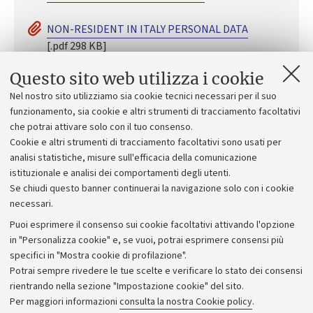
NON-RESIDENT IN ITALY PERSONAL DATA
[.pdf 298 KB]
Questo sito web utilizza i cookie
GUIDE TO COMPLETING THE DECLARATION
[.pdf
Nel nostro sito utilizziamo sia cookie tecnici necessari per il suo
274 KB]
funzionamento, sia cookie e altri strumenti di tracciamento facoltativi
che potrai attivare solo con il tuo consenso.
Claim for the refund, exemption or application
Cookie e altri strumenti di tracciamento facoltativi sono usati per
of the reduced tax rate on income
[.pdf 238 KB]
analisi statistiche, misure sull'efficacia della comunicazione
istituzionale e analisi dei comportamenti degli utenti.
Se chiudi questo banner continuerai la navigazione solo con i cookie
necessari.
Puoi esprimere il consenso sui cookie facoltativi attivando l'opzione
in "Personalizza cookie" e, se vuoi, potrai esprimere consensi più
specifici in "Mostra cookie di profilazione".
Potrai sempre rivedere le tue scelte e verificare lo stato dei consensi
rientrando nella sezione "Impostazione cookie" del sito.
Privacy
Per maggiori informazioni
consulta la nostra Cookie policy
.
Note legali