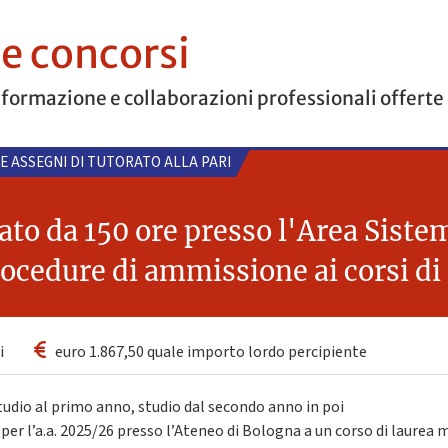
 e concorsi
 formazione e collaborazioni professionali offerte
 E ASSEGNI DI TUTORATO ALLA PARI
ato da 150 ore presso l'Area Sistem
ocedure di ammissione ai corsi di
i
euro 1.867,50 quale importo lordo percipiente
tudio al primo anno, studio dal secondo anno in poi
i per l’a.a. 2025/26 presso l’Ateneo di Bologna a un corso di laurea m