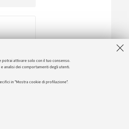
la motivazione.
e potrai attivare solo con il tuo consenso.
e e analisi dei comportamenti degli utenti.
ifici in "Mostra cookie di profilazione".
line
Impostazioni Cookie
RI
I: 01131710376 - CF: 80007010376