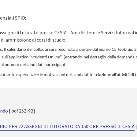
denziali SPID;
assegni di tutorato presso CESIA - Area Sistemi e Servizi Informatic
 di ammissione ai corsi di studio”
s. Il calendario dei colloqui sarà reso noto a partire dal giorno 15 febbraio
ull’applicativo “Studenti Online”, (entrando nel dettaglio della domanda d
e al numero dei candidati partecipanti.
alutare le esperienze e le motivazioni dei candidati in relazione all’attività di
ando
[.pdf 252 KB]
IO PER 22 ASSEGNI DI TUTORATO DA 150 ORE PRESSO IL CESIA
[