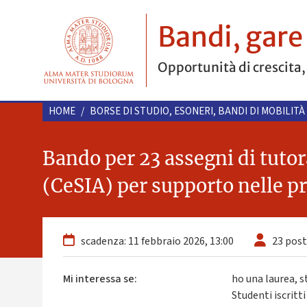
Bandi, gare
Opportunità di crescita,
HOME
/
BORSE DI STUDIO, ESONERI, BANDI DI MOBILITÀ
Bando per 23 assegni di tutor
(CeSIA) per supporto nelle pr
scadenza: 11 febbraio 2026, 13:00
23 post
Mi interessa se:
ho una laurea, s
Studenti iscritt