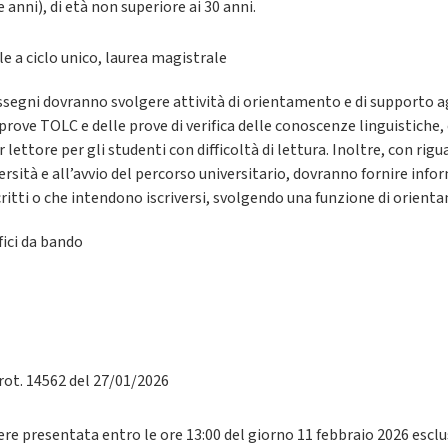
 anni), di età non superiore ai 30 anni.
e a ciclo unico, laurea magistrale
 assegni dovranno svolgere attività di orientamento e di supporto ag
prove TOLC e delle prove di verifica delle conoscenze linguistiche
or lettore per gli studenti con difficoltà di lettura. Inoltre, con rigu
ersità e all’avvio del percorso universitario, dovranno fornire info
ritti o che intendono iscriversi, svolgendo una funzione di orient
fici da bando
rot. 14562 del 27/01/2026
re presentata entro le ore 13:00 del giorno 11 febbraio 2026 esc