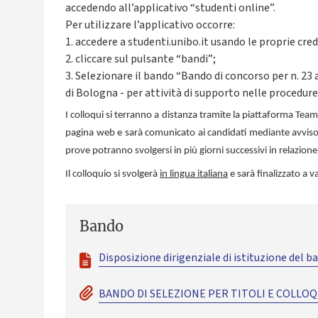
accedendo all’applicativo “studenti online”.
Per utilizzare l’applicativo occorre:
1. accedere a studenti.unibo.it usando le proprie cre
2. cliccare sul pulsante “bandi”;
3. Selezionare il bando “Bando di concorso per n. 23 
di Bologna - per attività di supporto nelle procedure
I colloqui si terranno a distanza tramite la piattaforma Team
pagina web e sarà comunicato ai candidati mediante avviso s
prove potranno svolgersi in più giorni successivi in relazion
Il colloquio si svolgerà
in lingua italiana
e sarà finalizzato a v
Bando
Disposizione dirigenziale di istituzione del b
BANDO DI SELEZIONE PER TITOLI E COLLOQU