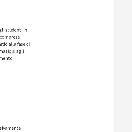
li studenti in
, compresa
ardo alla fase di
rmazioni agli
amento.
lusivamente