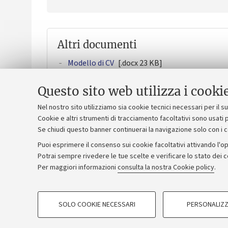
Altri documenti
Modello di CV
[.docx 23 KB]
Calendario dei colloqui
[.pdf 444 KB]
Questo sito web utilizza i cooki
I candidati che non si trovano nel calendario 
Nel nostro sito utilizziamo sia cookie tecnici necessari per il 
Cookie e altri strumenti di tracciamento facoltativi sono usati p
Se chiudi questo banner continuerai la navigazione solo con i 
Puoi esprimere il consenso sui cookie facoltativi attivando l'op
Potrai sempre rivedere le tue scelte e verificare lo stato dei 
Per maggiori informazioni
consulta la nostra Cookie policy
.
Privacy
Note legali
SOLO COOKIE NECESSARI
PERSONALIZZ
COOKIE DI PROFILAZIONE - FACOLTATIVI
©Copyright 2024 - ALMA MATER ST