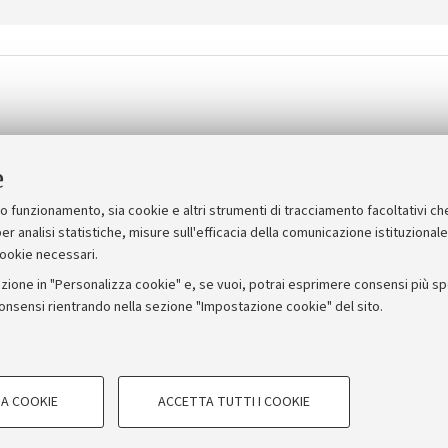
e
non sono stati ammessi alla selezione e possono verificare su SOL 
suo funzionamento, sia cookie e altri strumenti di tracciamento facoltativi ch
er analisi statistiche, misure sull'efficacia della comunicazione istituzional
cookie necessari.
zione in "Personalizza cookie" e, se vuoi, potrai esprimere consensi più spec
consensi rientrando nella sezione "Impostazione cookie" del sito.
Amministrazione trasparente
NormAteneo
Albo on
A COOKIE
ACCETTA TUTTI I COOKIE
COOKIE TECNICI - NECESSA
UDIORUM - Università di Bologna - Via Zamboni, 33 - 40126 Bologna - P