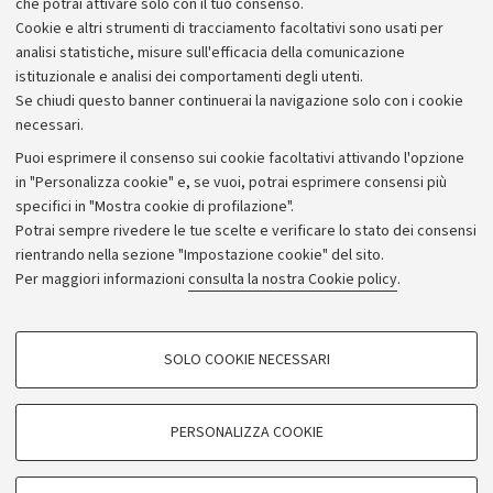
Via Selmi .3
Bologna (BO)
che potrai attivare solo con il tuo consenso.
Cookie e altri strumenti di tracciamento facoltativi sono usati per
scienzecittadella.didattica@unibo.it
analisi statistiche, misure sull'efficacia della comunicazione
istituzionale e analisi dei comportamenti degli utenti.
Se chiudi questo banner continuerai la navigazione solo con i cookie
necessari.
Puoi esprimere il consenso sui cookie facoltativi attivando l'opzione
in "Personalizza cookie" e, se vuoi, potrai esprimere consensi più
specifici in "Mostra cookie di profilazione".
Potrai sempre rivedere le tue scelte e verificare lo stato dei consensi
rientrando nella sezione "Impostazione cookie" del sito.
Privacy
Per maggiori informazioni
consulta la nostra Cookie policy
.
Note legali
Amministrazione trasparente
NormAteneo
SOLO COOKIE NECESSARI
Albo online
COOKIE DI PROFILAZIONE - FACOLTATIVI
Impostazioni Cookie
Si tratta di cookie utilizzati per analizzare le caratteristiche della navigazione
PERSONALIZZA COOKIE
degli utenti, creare profili in base al loro comportamento sul sito, per analisi
di marketing.
©Copyright 2024 - ALMA MATER STUDIORUM - Università di
Mostra cookie di profilazione