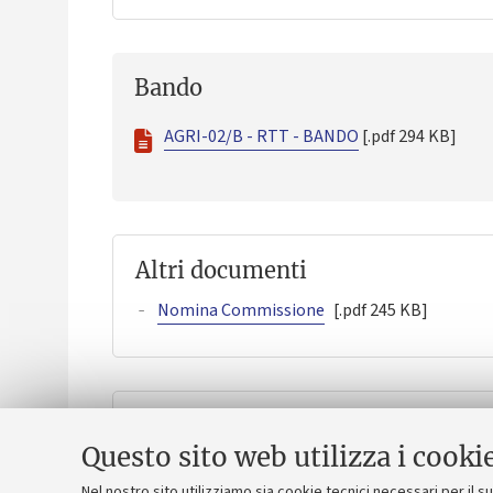
Bando
AGRI-02/B - RTT - BANDO
[.pdf 294 KB]
Altri documenti
Nomina Commissione
[.pdf 245 KB]
Criteri di valutazione della com
Questo sito web utilizza i cooki
-
Criteri di valutazione della commissione
[.pdf
Nel nostro sito utilizziamo sia cookie tecnici necessari per il 