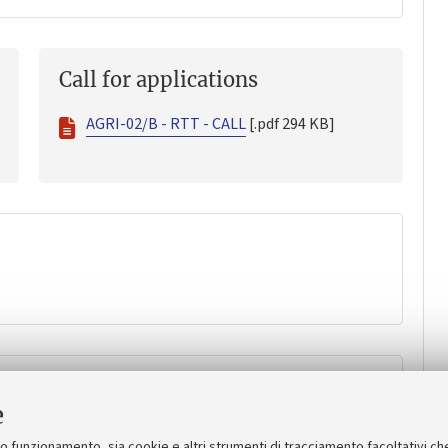
Call for applications
AGRI-02/B - RTT - CALL
[.pdf 294 KB]
missione
e
 201.9111328125 KB]
suo funzionamento, sia cookie e altri strumenti di tracciamento facoltativi ch