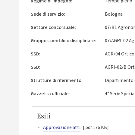
Regime di impegno:
Tempo pieno
Sede di servizio:
Bologna
Settore concorsuale:
07/B1 Agronomi
Gruppo scientifico disciplinare:
07/AGRI-02 Agr
SSD:
AGR/04 Orticol
SSD:
AGRI-02/B Orti
Strutture di riferimento:
Dipartimento d
Gazzetta ufficiale:
4ª Serie Specia
Esiti
Approvazione atti
[.pdf 176 KB]