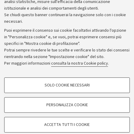
analisi statistiche, misure sull'efficacia della comunicazione
istituzionale e analisi dei comportamenti degli utenti.
Se chiudi questo banner continuerai la navigazione solo con i cookie
necessari.
Puoi esprimere il consenso sui cookie facoltativi attivando l'opzione
in "Personalizza cookie" e, se vuoi, potrai esprimere consensi più
specifici in "Mostra cookie di profilazione".
Potrai sempre rivedere le tue scelte e verificare lo stato dei consensi
rientrando nella sezione "Impostazione cookie" del sito.
Privacy
Per maggiori informazioni
consulta la nostra Cookie policy
.
Note legali
Amministrazione trasparente
NormAteneo
SOLO COOKIE NECESSARI
Albo online
COOKIE DI PROFILAZIONE - FACOLTATIVI
Impostazioni Cookie
Si tratta di cookie utilizzati per analizzare le caratteristiche della navigazione
PERSONALIZZA COOKIE
degli utenti, creare profili in base al loro comportamento sul sito, per analisi
di marketing.
©Copyright 2024 - ALMA MATER STUDIORUM - Università di
Mostra cookie di profilazione
Bologna - Via Zamboni, 33 - 40126 Bologna - PI: 01131710376 -
ACCETTA TUTTI I COOKIE
CF: 80007010376
Google/Youtube Video