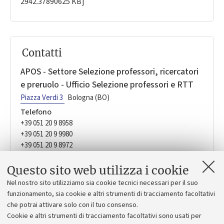
2942.37890625 KB]
Contatti
APOS - Settore Selezione professori, ricercatori
e preruolo - Ufficio Selezione professori e RTT
Piazza Verdi 3
Bologna (BO)
Telefono
+39 051 20 9 8958
+39 051 20 9 9980
+39 051 20 9 8972
+39 051 2082011
+39 051 20 9 8946
Questo sito web utilizza i cookie
+39 051 20 9 8947
Nel nostro sito utilizziamo sia cookie tecnici necessari per il suo
apos.selezioneprofessori-rtt@unibo.it
funzionamento, sia cookie e altri strumenti di tracciamento facoltativi
che potrai attivare solo con il tuo consenso.
Orario
Cookie e altri strumenti di tracciamento facoltativi sono usati per
Lunedì-venerdì 9:00-13:00