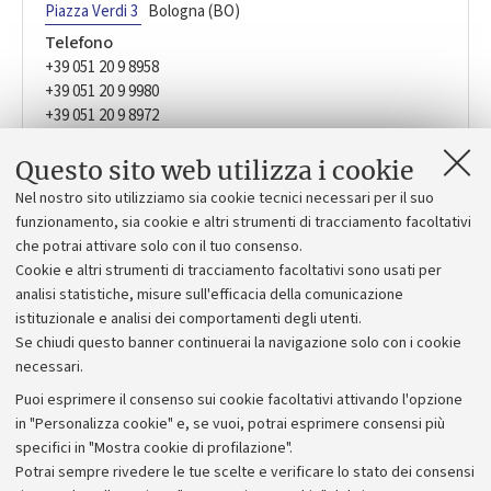
Piazza Verdi 3
Bologna (BO)
Telefono
+39 051 20 9 8958
+39 051 20 9 9980
+39 051 20 9 8972
+39 051 2082011
+39 051 20 9 8946
Questo sito web utilizza i cookie
+39 051 20 9 8947
Nel nostro sito utilizziamo sia cookie tecnici necessari per il suo
apos.selezioneprofessori-rtt@unibo.it
funzionamento, sia cookie e altri strumenti di tracciamento facoltativi
che potrai attivare solo con il tuo consenso.
Orario
Cookie e altri strumenti di tracciamento facoltativi sono usati per
Lunedì-venerdì 9:00-13:00
analisi statistiche, misure sull'efficacia della comunicazione
istituzionale e analisi dei comportamenti degli utenti.
Se chiudi questo banner continuerai la navigazione solo con i cookie
necessari.
Puoi esprimere il consenso sui cookie facoltativi attivando l'opzione
in "Personalizza cookie" e, se vuoi, potrai esprimere consensi più
specifici in "Mostra cookie di profilazione".
Potrai sempre rivedere le tue scelte e verificare lo stato dei consensi