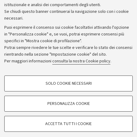
istituzionale e analisi dei comportamenti degli utenti.
Se chiudi questo banner continuerai la navigazione solo con i cookie
necessari.
Puoi esprimere il consenso sui cookie facoltativi attivando l'opzione
in "Personalizza cookie" e, se vuoi, potrai esprimere consensi più
specifici in "Mostra cookie di profilazione".
Potrai sempre rivedere le tue scelte e verificare lo stato dei consensi
rientrando nella sezione "Impostazione cookie" del sito.
Privacy
Per maggiori informazioni
consulta la nostra Cookie policy
.
Note legali
Amministrazione trasparente
NormAteneo
SOLO COOKIE NECESSARI
Albo online
COOKIE DI PROFILAZIONE - FACOLTATIVI
Impostazioni Cookie
Si tratta di cookie utilizzati per analizzare le caratteristiche della navigazione
PERSONALIZZA COOKIE
degli utenti, creare profili in base al loro comportamento sul sito, per analisi
di marketing.
©Copyright 2024 - ALMA MATER STUDIORUM - Università di
Mostra cookie di profilazione
Bologna - Via Zamboni, 33 - 40126 Bologna - PI: 01131710376 -
ACCETTA TUTTI I COOKIE
CF: 80007010376
Google/Youtube Video