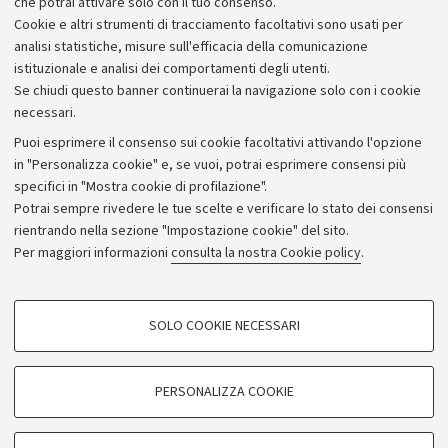
ACRA - Borse tesi estero
che potrai attivare solo con il tuo consenso.
Cookie e altri strumenti di tracciamento facoltativi sono usati per
campusravenna.borsetesiestero@unibo.it
analisi statistiche, misure sull'efficacia della comunicazione
istituzionale e analisi dei comportamenti degli utenti.
Se chiudi questo banner continuerai la navigazione solo con i cookie
necessari.
Puoi esprimere il consenso sui cookie facoltativi attivando l'opzione
in "Personalizza cookie" e, se vuoi, potrai esprimere consensi più
specifici in "Mostra cookie di profilazione".
Potrai sempre rivedere le tue scelte e verificare lo stato dei consensi
rientrando nella sezione "Impostazione cookie" del sito.
Privacy
Per maggiori informazioni
consulta la nostra Cookie policy
.
Note legali
Amministrazione trasparente
NormAteneo
SOLO COOKIE NECESSARI
Albo online
COOKIE DI PROFILAZIONE - FACOLTATIVI
Impostazioni Cookie
Si tratta di cookie utilizzati per analizzare le caratteristiche della navigazione
PERSONALIZZA COOKIE
degli utenti, creare profili in base al loro comportamento sul sito, per analisi
di marketing.
©Copyright 2024 - ALMA MATER STUDIORUM - Università di
Mostra cookie di profilazione