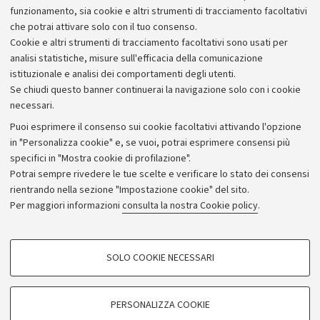
Plesso Navile, Unità Edilizia UE 4, Via Gobetti 85, 40129
funzionamento, sia cookie e altri strumenti di tracciamento facoltativi
Bologna
che potrai attivare solo con il tuo consenso.
Cookie e altri strumenti di tracciamento facoltativi sono usati per
chimind.segreteria@unibo.it
analisi statistiche, misure sull'efficacia della comunicazione
istituzionale e analisi dei comportamenti degli utenti.
Se chiudi questo banner continuerai la navigazione solo con i cookie
necessari.
Puoi esprimere il consenso sui cookie facoltativi attivando l'opzione
in "Personalizza cookie" e, se vuoi, potrai esprimere consensi più
specifici in "Mostra cookie di profilazione".
Potrai sempre rivedere le tue scelte e verificare lo stato dei consensi
rientrando nella sezione "Impostazione cookie" del sito.
Privacy
Per maggiori informazioni
consulta la nostra Cookie policy
.
Note legali
Amministrazione trasparente
NormAteneo
SOLO COOKIE NECESSARI
Albo online
COOKIE DI PROFILAZIONE - FACOLTATIVI
Impostazioni Cookie
Si tratta di cookie utilizzati per analizzare le caratteristiche della navigazione
PERSONALIZZA COOKIE
degli utenti, creare profili in base al loro comportamento sul sito, per analisi