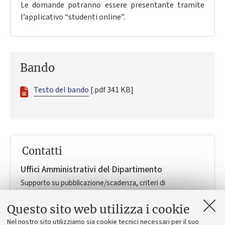
Le domande potranno essere presentante tramite
l’applicativo “studenti online”.
Bando
Testo del bando
[.pdf 341 KB]
Contatti
Uffici Amministrativi del Dipartimento
Supporto su pubblicazione/scadenza, criteri di
valutazione, risultati della selezione, variazioni rispetto alla
domanda, liquidazione dell'incentivo.
Questo sito web utilizza i cookie
Dipartimento CHIMIND "Toso Montanari"
Nel nostro sito utilizziamo sia cookie tecnici necessari per il suo