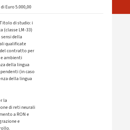
di Euro 5.000,00
itolo di studio: i
ca (classe LM-33)
 sensi della
li qualificate
 del contratto per
 e ambienti
za della lingua
 pendenti (in caso
cenza della lingua
r la
ne di reti neurali
rimento a RON e
grazione e
rollo.