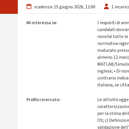
scadenza: 15 giugno 2026, 12:00
1 incaric
Mi interessa se:
I requisiti di a
candidati dovra
nonché tutte le 
normativa vigent
maturate presso 
almeno 12 mesi;
MATLAB/Simulink
inglese; • Di no
contrario indicar
italiana, se citt
Profilo ricercato:
Le attività ogget
caratterizzazion
per la stima del
OS; c) Definizio
validazione dell