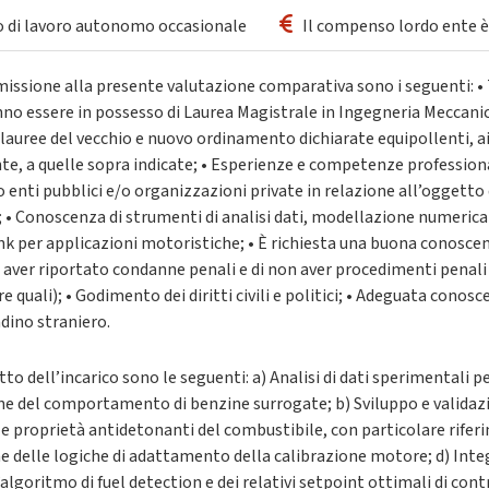
o di lavoro autonomo occasionale
Il compenso lordo ente è 
mmissione alla presente valutazione comparativa sono i seguenti: • T
nno essere in possesso di Laurea Magistrale in Ingegneria Meccani
lauree del vecchio e nuovo ordinamento dichiarate equipollenti, ai
e, a quelle sopra indicate; • Esperienze e competenze professiona
enti pubblici e/o organizzazioni private in relazione all’oggetto
 • Conoscenza di strumenti di analisi dati, modellazione numerica
 per applicazioni motoristiche; • È richiesta una buona conoscen
n aver riportato condanne penali e di non aver procedimenti penali
e quali); • Godimento dei diritti civili e politici; • Adeguata conos
adino straniero.
to dell’incarico sono le seguenti: a) Analisi di dati sperimentali pe
e del comportamento di benzine surrogate; b) Sviluppo e validazio
le proprietà antidetonanti del combustibile, con particolare rife
ne delle logiche di adattamento della calibrazione motore; d) Inte
’algoritmo di fuel detection e dei relativi setpoint ottimali di cont