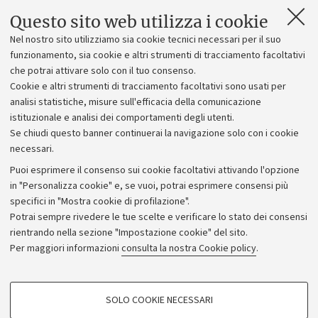
Questo sito web utilizza i cookie
Allegati 1, 2, 3, 4
[.pdf 248 KB]
Nel nostro sito utilizziamo sia cookie tecnici necessari per il suo
funzionamento, sia cookie e altri strumenti di tracciamento facoltativi
Allegati 1, 2, 3, 4 (editabili)
[.docx 262 KB]
che potrai attivare solo con il tuo consenso.
Cookie e altri strumenti di tracciamento facoltativi sono usati per
Allegato 5 - Titoli valutabili
[.pdf 121 KB]
analisi statistiche, misure sull'efficacia della comunicazione
istituzionale e analisi dei comportamenti degli utenti.
Se chiudi questo banner continuerai la navigazione solo con i cookie
necessari.
Puoi esprimere il consenso sui cookie facoltativi attivando l'opzione
in "Personalizza cookie" e, se vuoi, potrai esprimere consensi più
specifici in "Mostra cookie di profilazione".
Potrai sempre rivedere le tue scelte e verificare lo stato dei consensi
rientrando nella sezione "Impostazione cookie" del sito.
Privacy
Per maggiori informazioni
consulta la nostra Cookie policy
.
Note legali
Amministrazione trasparente
NormAteneo
SOLO COOKIE NECESSARI
Albo online
COOKIE DI PROFILAZIONE - FACOLTATIVI
Impostazioni Cookie