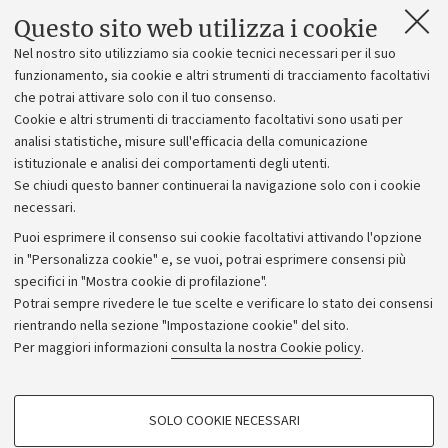
Questo sito web utilizza i cookie
Nel nostro sito utilizziamo sia cookie tecnici necessari per il suo
Bando
funzionamento, sia cookie e altri strumenti di tracciamento facoltativi
che potrai attivare solo con il tuo consenso.
BANDO MARCO POLO N. 2 ANNO 2025 - DISI
[.pdf
Cookie e altri strumenti di tracciamento facoltativi sono usati per
464 KB]
analisi statistiche, misure sull'efficacia della comunicazione
istituzionale e analisi dei comportamenti degli utenti.
Se chiudi questo banner continuerai la navigazione solo con i cookie
necessari.
Puoi esprimere il consenso sui cookie facoltativi attivando l'opzione
in "Personalizza cookie" e, se vuoi, potrai esprimere consensi più
specifici in "Mostra cookie di profilazione".
Potrai sempre rivedere le tue scelte e verificare lo stato dei consensi
rientrando nella sezione "Impostazione cookie" del sito.
Privacy
Per maggiori informazioni
consulta la nostra Cookie policy
.
Note legali
Amministrazione trasparente
NormAteneo
SOLO COOKIE NECESSARI
Albo online
COOKIE DI PROFILAZIONE - FACOLTATIVI
Impostazioni Cookie