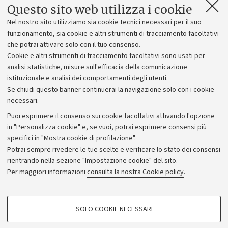
Telefono
Questo sito web utilizza i cookie
+39 051 20 9 6242
Nel nostro sito utilizziamo sia cookie tecnici necessari per il suo
vito.brancati@unibo.it
funzionamento, sia cookie e altri strumenti di tracciamento facoltativi
che potrai attivare solo con il tuo consenso.
Orario
Cookie e altri strumenti di tracciamento facoltativi sono usati per
9:00 - 15:30
analisi statistiche, misure sull'efficacia della comunicazione
istituzionale e analisi dei comportamenti degli utenti.
Se chiudi questo banner continuerai la navigazione solo con i cookie
necessari.
Puoi esprimere il consenso sui cookie facoltativi attivando l'opzione
in "Personalizza cookie" e, se vuoi, potrai esprimere consensi più
specifici in "Mostra cookie di profilazione".
Potrai sempre rivedere le tue scelte e verificare lo stato dei consensi
rientrando nella sezione "Impostazione cookie" del sito.
Privacy
Per maggiori informazioni
consulta la nostra Cookie policy
.
Note legali
Amministrazione trasparente
NormAteneo
SOLO COOKIE NECESSARI
Albo online
COOKIE DI PROFILAZIONE - FACOLTATIVI
Impostazioni Cookie