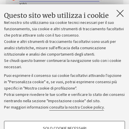
KB]
Questo sito web utilizza i cookie
Nel nostro sito utilizziamo sia cookie tecnici necessari per il suo
funzionamento, sia cookie e altri strumenti di tracciamento facoltativi
che potrai attivare solo con il tuo consenso.
Tracce delle prove
Cookie e altri strumenti di tracciamento facoltativi sono usati per
analisi statistiche, misure sull'efficacia della comunicazione
La procedura non prevede prove
istituzionale e analisi dei comportamenti degli utenti.
Se chiudi questo banner continuerai la navigazione solo con i cookie
necessari.
Puoi esprimere il consenso sui cookie facoltativi attivando l'opzione
in "Personalizza cookie" e, se vuoi, potrai esprimere consensi più
specifici in "Mostra cookie di profilazione".
Potrai sempre rivedere le tue scelte e verificare lo stato dei consensi
rientrando nella sezione "Impostazione cookie" del sito.
Privacy
Per maggiori informazioni
consulta la nostra Cookie policy
.
Note legali
Amministrazione trasparente
NormAteneo
SOLO COOKIE NECESSARI
Albo online