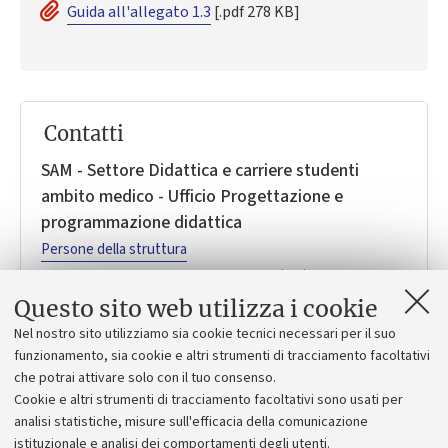
Guida all'allegato 1.3
[.pdf 278 KB]
Contatti
SAM - Settore Didattica e carriere studenti
ambito medico - Ufficio Progettazione e
programmazione didattica
Persone della struttura
Via Massarenti 9 - Polo Murri
Bologna (BO)
sam.programmazionedidattica@unibo.it
Questo sito web utilizza i cookie
scriviunibo@pec.unibo.it
Nel nostro sito utilizziamo sia cookie tecnici necessari per il suo
funzionamento, sia cookie e altri strumenti di tracciamento facoltativi
Orario
che potrai attivare solo con il tuo consenso.
Dal lunedì al venerdì dalle 9.00 alle 13.00 e dalle 14.00 alle
Cookie e altri strumenti di tracciamento facoltativi sono usati per
15.00
analisi statistiche, misure sull'efficacia della comunicazione
istituzionale e analisi dei comportamenti degli utenti.