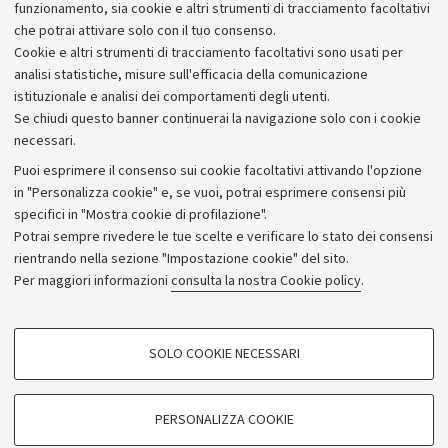
Persone della struttura
funzionamento, sia cookie e altri strumenti di tracciamento facoltativi
Via Massarenti 9 - Polo Murri
Bologna (BO)
che potrai attivare solo con il tuo consenso.
Cookie e altri strumenti di tracciamento facoltativi sono usati per
sam.corsidistudio@unibo.it
analisi statistiche, misure sull'efficacia della comunicazione
istituzionale e analisi dei comportamenti degli utenti.
Se chiudi questo banner continuerai la navigazione solo con i cookie
necessari.
Puoi esprimere il consenso sui cookie facoltativi attivando l'opzione
in "Personalizza cookie" e, se vuoi, potrai esprimere consensi più
specifici in "Mostra cookie di profilazione".
Potrai sempre rivedere le tue scelte e verificare lo stato dei consensi
rientrando nella sezione "Impostazione cookie" del sito.
Privacy
Per maggiori informazioni
consulta la nostra Cookie policy
.
Note legali
Amministrazione trasparente
NormAteneo
SOLO COOKIE NECESSARI
Albo online
COOKIE DI PROFILAZIONE - FACOLTATIVI
Impostazioni Cookie
Si tratta di cookie utilizzati per analizzare le caratteristiche della navigazione
PERSONALIZZA COOKIE
degli utenti, creare profili in base al loro comportamento sul sito, per analisi
di marketing.