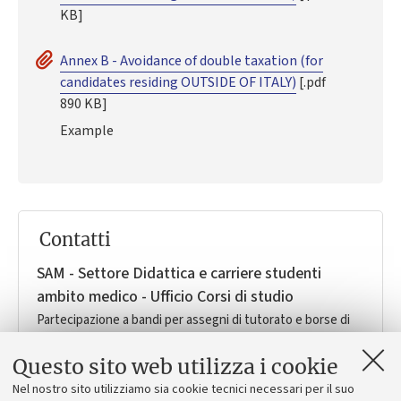
KB]
Annex B - Avoidance of double taxation (for
candidates residing OUTSIDE OF ITALY)
[.pdf
890 KB]
Example
Contatti
SAM - Settore Didattica e carriere studenti
ambito medico - Ufficio Corsi di studio
Partecipazione a bandi per assegni di tutorato e borse di
studio per soggiorni formativi all'estero dei Corsi di Laurea
riferiti ai Dipartimenti DIBINEM e DIMEC, sedi didattiche di
Questo sito web utilizza i cookie
Bologna e Imola.
Nel nostro sito utilizziamo sia cookie tecnici necessari per il suo