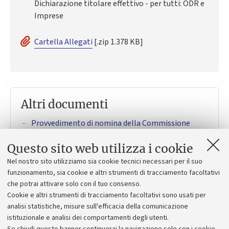
Dichiarazione titolare effettivo - per tutti: ODR e
Imprese
Cartella Allegati
[.zip 1.378 KB]
Altri documenti
Provvedimento di nomina della Commissione
[.pdf 250 KB]
Questo sito web utilizza i cookie
provvedimento approvazione atti
[.pdf 234 KB]
Nel nostro sito utilizziamo sia cookie tecnici necessari per il suo
Graduatoria con le proposte ammesse a
funzionamento, sia cookie e altri strumenti di tracciamento facoltativi
finanziamento
che potrai attivare solo con il tuo consenso.
Cookie e altri strumenti di tracciamento facoltativi sono usati per
Rettifica Provvedimento approvazione Atti
[.pdf
analisi statistiche, misure sull'efficacia della comunicazione
224 KB]
istituzionale e analisi dei comportamenti degli utenti.