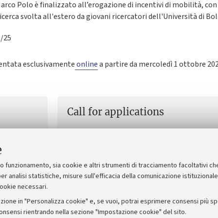
co Polo è finalizzato all’erogazione di incentivi di mobilità, con
cerca svolta all'estero da giovani ricercatori dell'Università di B
9/25
sentata esclusivamente
online
a partire da mercoledì 1 ottobre 20
Call for applications
Bando Marco Polo II tornata 2025 english
929 KB]
e
suo funzionamento, sia cookie e altri strumenti di tracciamento facoltativi ch
er analisi statistiche, misure sull'efficacia della comunicazione istituzional
cookie necessari.
zione in "Personalizza cookie" e, se vuoi, potrai esprimere consensi più spec
consensi rientrando nella sezione "Impostazione cookie" del sito.