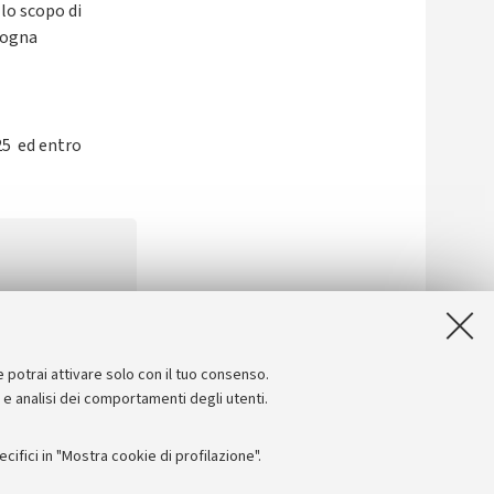
 lo scopo di
ologna
25 ed entro
 version
[.pdf
e potrai attivare solo con il tuo consenso.
e e analisi dei comportamenti degli utenti.
ifici in "Mostra cookie di profilazione".