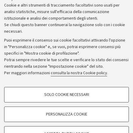
Cookie e altri strumenti di tracciamento facoltativi sono usati per
Dichiarazione sostitutiva
analisi statistiche, misure sull'efficacia della comunicazione
istituzionale e analisi dei comportamenti degli utenti.
Se chiudi questo banner continuerai la navigazione solo con i cookie
necessari.
Puoi esprimere il consenso sui cookie facoltativi attivando l'opzione
in "Personalizza cookie" e, se vuoi, potrai esprimere consensi più
specifici in "Mostra cookie di profilazione".
Potrai sempre rivedere le tue scelte e verificare lo stato dei consensi
rientrando nella sezione "Impostazione cookie" del sito.
Privacy
Per maggiori informazioni
consulta la nostra Cookie policy
.
Note legali
Amministrazione trasparente
NormAteneo
SOLO COOKIE NECESSARI
Albo online
COOKIE DI PROFILAZIONE - FACOLTATIVI
Impostazioni Cookie
Si tratta di cookie utilizzati per analizzare le caratteristiche della navigazione
PERSONALIZZA COOKIE
degli utenti, creare profili in base al loro comportamento sul sito, per analisi
di marketing.
©Copyright 2024 - ALMA MATER STUDIORUM - Università di
Mostra cookie di profilazione
Bologna - Via Zamboni, 33 - 40126 Bologna - PI: 01131710376 -