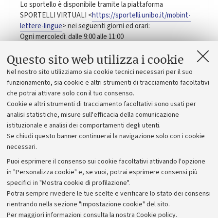
Lo sportello è disponibile tramite la piattaforma
SPORTELLI VIRTUALI <
https://sportelli.unibo.it/mobint-
lettere-lingue
> nei seguenti giorni ed orari:
Ogni mercoledì: dalle 9:00 alle 11:00
Ogni giovedì: dalle 14:30 alle 15:45
Questo sito web utilizza i cookie
Per accedere allo sportello è obbligatorio utilizzare il
proprio account istituzionale
Nel nostro sito utilizziamo sia cookie tecnici necessari per il suo
"
nome.cognome@studio.unibo.it
".
funzionamento, sia cookie e altri strumenti di tracciamento facoltativi
Via Zamboni 34
Bologna (BO)
che potrai attivare solo con il tuo consenso.
Cookie e altri strumenti di tracciamento facoltativi sono usati per
aform.mobintsum@unibo.it
analisi statistiche, misure sull'efficacia della comunicazione
istituzionale e analisi dei comportamenti degli utenti.
Se chiudi questo banner continuerai la navigazione solo con i cookie
necessari.
Puoi esprimere il consenso sui cookie facoltativi attivando l'opzione
in "Personalizza cookie" e, se vuoi, potrai esprimere consensi più
specifici in "Mostra cookie di profilazione".
Potrai sempre rivedere le tue scelte e verificare lo stato dei consensi
rientrando nella sezione "Impostazione cookie" del sito.
Privacy
Per maggiori informazioni
consulta la nostra Cookie policy
.