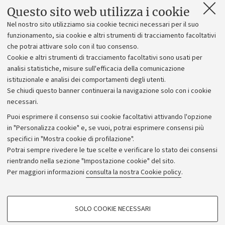
n.2, cap 40136, telefono 0512093955
Questo sito web utilizza i cookie
Dipartimento DEI
Nel nostro sito utilizziamo sia cookie tecnici necessari per il suo
eleonora.alesiani2@unibo.it
funzionamento, sia cookie e altri strumenti di tracciamento facoltativi
che potrai attivare solo con il tuo consenso.
Orario
Cookie e altri strumenti di tracciamento facoltativi sono usati per
dalle 10:00 alle 12:00
analisi statistiche, misure sull'efficacia della comunicazione
istituzionale e analisi dei comportamenti degli utenti.
Se chiudi questo banner continuerai la navigazione solo con i cookie
necessari.
Puoi esprimere il consenso sui cookie facoltativi attivando l'opzione
in "Personalizza cookie" e, se vuoi, potrai esprimere consensi più
specifici in "Mostra cookie di profilazione".
Potrai sempre rivedere le tue scelte e verificare lo stato dei consensi
rientrando nella sezione "Impostazione cookie" del sito.
Privacy
Per maggiori informazioni
consulta la nostra Cookie policy
.
Note legali
Amministrazione trasparente
NormAteneo
SOLO COOKIE NECESSARI
Albo online
COOKIE DI PROFILAZIONE - FACOLTATIVI
Impostazioni Cookie